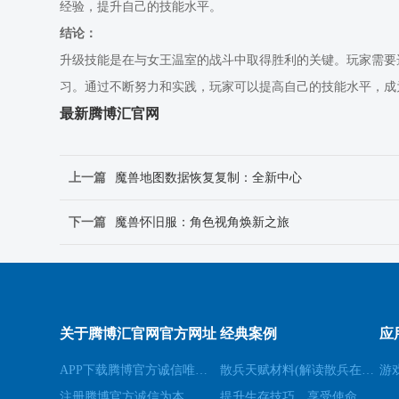
经验，提升自己的技能水平。
结论：
升级技能是在与女王温室的战斗中取得胜利的关键。玩家需要
习。通过不断努力和实践，玩家可以提高自己的技能水平，成
最新腾博汇官网
上一篇
魔兽地图数据恢复复制：全新中心
下一篇
魔兽怀旧服：角色视角焕新之旅
关于腾博汇官网官方网址
经典案例
应
APP下载腾博官方诚信唯一网站游戏
散兵天赋材料(解读散兵在游戏中的天赋技能)
游
注册腾博官方诚信为本
提升生存技巧，享受使命召唤8生存模式(享受生存模式：提升生存技巧玩转使命召唤8)