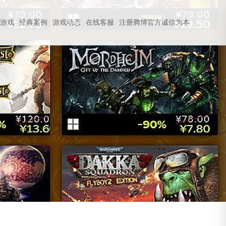
站游戏
经典案例
游戏动态
在线客服
注册腾博官方诚信为本