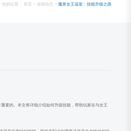
>
>
您的位置：
首页
游戏动态
魔兽女王温室：技能升级之路
常重要的。本文将详细介绍如何升级技能，帮助玩家在与女王