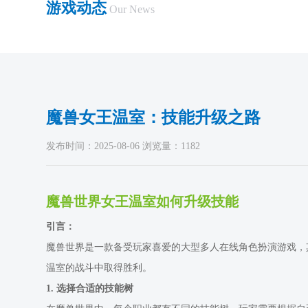
游戏动态
Our News
魔兽女王温室：技能升级之路
发布时间：2025-08-06 浏览量：1182
魔兽世界女王温室如何升级技能
引言：
魔兽世界是一款备受玩家喜爱的大型多人在线角色扮演游戏，
温室的战斗中取得胜利。
1. 选择合适的技能树