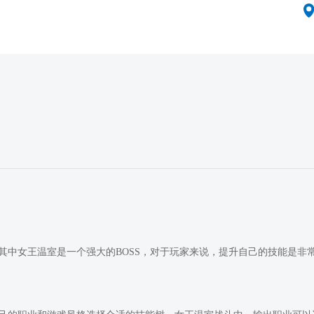
其中女王温室是一个强大的BOSS，对于玩家来说，提升自己的技能是非