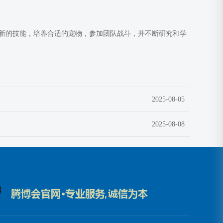
新的技能，培养合适的宠物，参加团队战斗，并不断研究和学
2025-08-05
2025-08-08