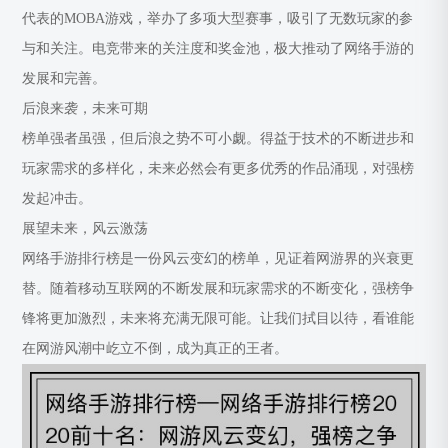
代表的MOBA游戏，举办了多项大型赛事，吸引了无数玩家的参
与和关注。电竞带来的关注度和奖金池，极大推动了网络手游的
发展和完善。
后浪来袭，未来可期
榜单强者虽强，但后浪之势不可小觑。得益于技术的不断进步和
玩家需求的多样化，未来必然会有更多优秀的作品涌现，对强榜
发起冲击。
展望未来，风云激荡
网络手游排行榜是一份风云变幻的榜单，见证着网游界的兴衰更
替。随着移动互联网的不断发展和玩家需求的不断变化，强榜争
锋将更加激烈，未来将充满无限可能。让我们拭目以待，看谁能
在网游风潮中屹立不倒，成为真正的王者。